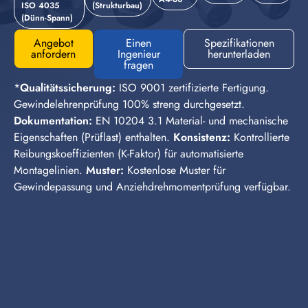
ISO 4035
(Strukturbau)
(Dünn-Spann)
Angebot
Einen
Spezifikationen
anfordern
Ingenieur
herunterladen
fragen
*
Qualitätssicherung:
ISO 9001 zertifizierte Fertigung.
Gewindelehrenprüfung 100% streng durchgesetzt.
Dokumentation:
EN 10204 3.1 Material- und mechanische
Eigenschaften (Prüflast) enthalten.
Konsistenz:
Kontrollierte
Reibungskoeffizienten (K-Faktor) für automatisierte
Montagelinien.
Muster:
Kostenlose Muster für
Gewindepassung und Anziehdrehmomentprüfung verfügbar.