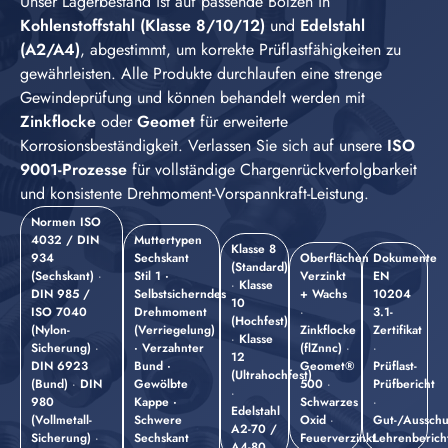
Unser Lagerbestand ist auf passende Bolzen in
Kohlenstoffstahl (Klasse 8/10/12)
und
Edelstahl
(A2/A4)
, abgestimmt, um korrekte Prüflastfähigkeiten zu
gewährleisten. Alle Produkte durchlaufen eine strenge
Gewindeprüfung und können behandelt werden mit
Zinkflocke
oder
Geomet
für erweiterte
Korrosionsbeständigkeit. Verlassen Sie sich auf unsere
ISO
9001-Prozesse
für vollständige Chargenrückverfolgbarkeit
und konsistente Drehmoment-Vorspannkraft-Leistung.
Normen
ISO
4032 / DIN
Muttertypen
Klasse 8
934
Sechskant
Oberflächen
Dokumente
(Standard)
(Sechskant)
·
Stil 1
·
Verzinkt
EN
·
Klasse
DIN 985 /
Selbstsicherndes
+ Wachs
10204
10
ISO 7040
Drehmoment
·
3.1-
(Hochfest)
(Nylon-
(Verriegelung)
Zinkflocke
Zertifikat
·
Klasse
Sicherung)
·
·
Verzahnter
(flZnnc)
·
·
12
DIN 6923
Bund
·
Geomet®
Prüflast-
(Ultrahochfest)
(Bund)
·
DIN
Gewölbte
500
·
Prüfbericht
·
980
Kappe
·
Schwarzes
·
Edelstahl
(Vollmetall-
Schwere
Oxid
·
Gut-/Ausschu
A2-70 /
Sicherung)
·
Sechskant
Feuerverzinkt
Lehrenberich
A4-80