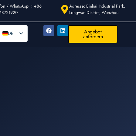
efon / WhatsApp ：+86
Adresse: Binhai Industrial Park,
68721920
Longwan District, Wenzhou
Angebot
DE
anfordern
EN
AR
FR
ES
IT
PT
RU