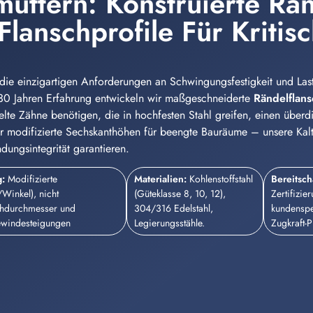
muttern: Konstruierte R
lanschprofile Für Kritis
ie einzigartigen Anforderungen an Schwingungsfestigkeit und Lastve
 30 Jahren Erfahrung entwickeln wir maßgeschneiderte
Rändelflan
lte Zähne benötigen, die in hochfesten Stahl greifen, einen überdi
 modifizierte Sechskanthöhen für beengte Bauräume – unsere Kaltu
dungsintegrität garantieren.
g:
Modifizierte
Materialien:
Kohlenstoffstahl
Bereitsch
Winkel), nicht
(Güteklasse 8, 10, 12),
Zertifizie
schdurchmesser und
304/316 Edelstahl,
kundenspe
ewindesteigungen
Legierungsstähle.
Zugkraft-