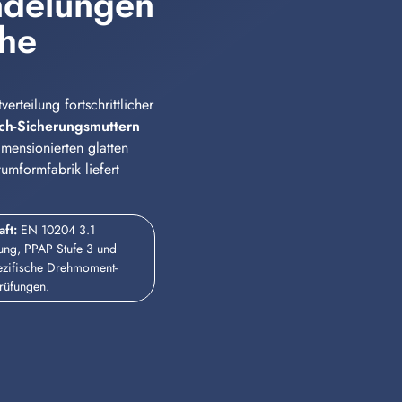
ändelungen
che
rteilung fortschrittlicher
sch-Sicherungsmuttern
mensionierten glatten
mformfabrik liefert
aft:
EN 10204 3.1
rung, PPAP Stufe 3 und
zifische Drehmoment-
Prüfungen.