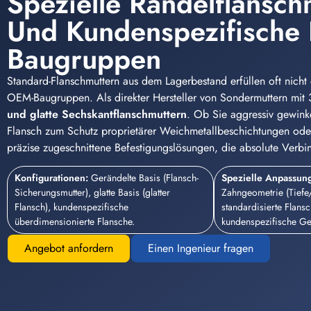
Spezielle Rändelflansch
Und Kundenspezifische F
Baugruppen
Standard-Flanschmuttern aus dem Lagerbestand erfüllen oft nicht d
OEM-Baugruppen. Als direkter Hersteller von Sondermuttern mit
und glatte Sechskantflanschmuttern
. Ob Sie aggressiv gewinke
Flansch zum Schutz proprietärer Weichmetallbeschichtungen oder
präzise zugeschnittene Befestigungslösungen, die absolute Verbin
Konfigurationen:
Gerändelte Basis (Flansch-
Spezielle Anpassun
Sicherungsmutter), glatte Basis (glatter
Zahngeometrie (Tiefe/
Flansch), kundenspezifische
standardisierte Flan
überdimensionierte Flansche.
kundenspezifische G
Angebot anfordern
Einen Ingenieur fragen