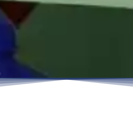
Ingegneria per le connessioni
critiche globali.
Da una fucina locale nel 1988 a un produttore globale
oggi, la storia di Sunhy è stata definita dalla
precisione e dall'evoluzione continua.